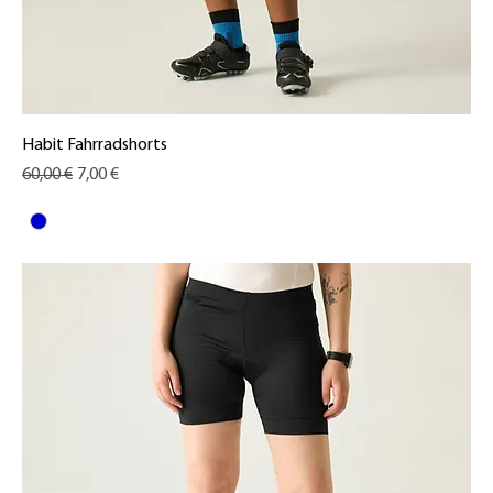
Habit Fahrradshorts
Standardpreis
Sale-Preis
60,00 €
7,00 €