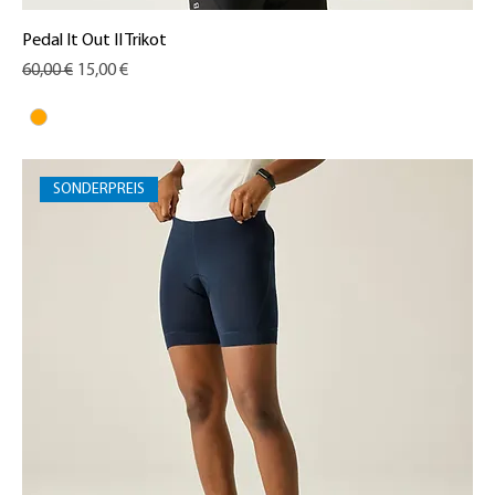
Pedal It Out II Trikot
Standardpreis
Sale-Preis
60,00 €
15,00 €
SONDERPREIS