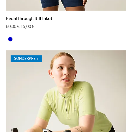
Pedal Through It II Trikot
Standardpreis
Sale-Preis
60,00 €
15,00 €
SONDERPREIS