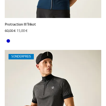
Protraction III Trikot
Standardpreis
Sale-Preis
60,00 €
15,00 €
SONDERPREIS