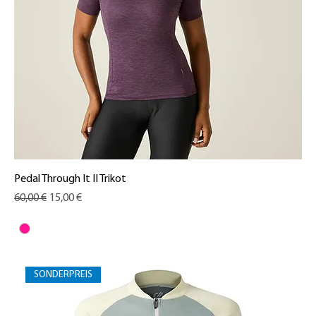
Pedal Through It II Trikot
Standardpreis
Sale-Preis
60,00 €
15,00 €
SONDERPREIS