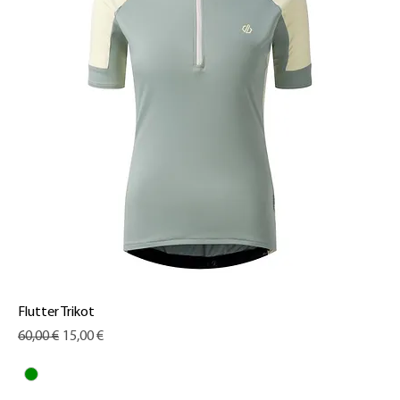
Flutter Trikot
Standardpreis
Sale-Preis
60,00 €
15,00 €