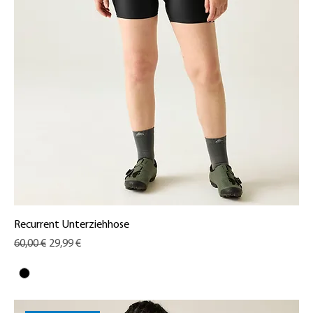
Recurrent Unterziehhose
Standardpreis
Sale-Preis
60,00 €
29,99 €