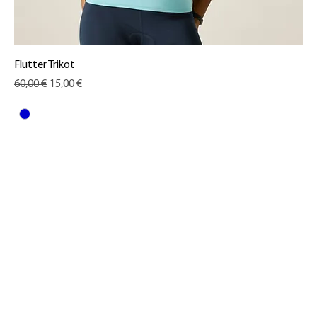
Flutter Trikot
Standardpreis
Sale-Preis
60,00 €
15,00 €