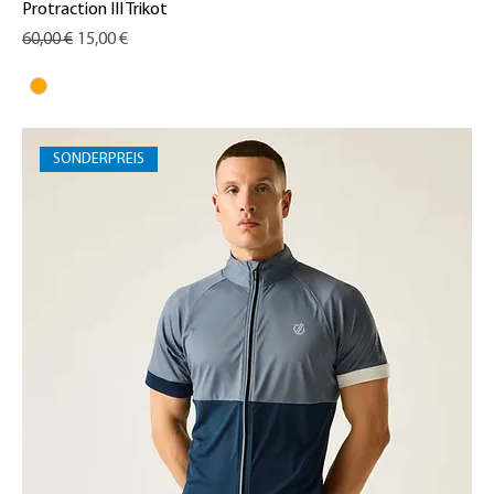
Protraction III Trikot
Standardpreis
Sale-Preis
60,00 €
15,00 €
SONDERPREIS