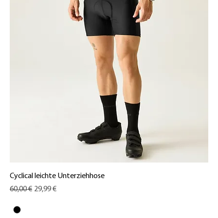
Cyclical leichte Unterziehhose
Standardpreis
Sale-Preis
60,00 €
29,99 €