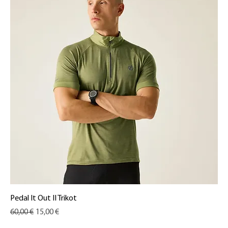
Pedal It Out II Trikot
Standardpreis
Sale-Preis
60,00 €
15,00 €