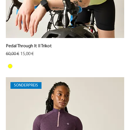
Pedal Through It II Trikot
Standardpreis
Sale-Preis
60,00 €
15,00 €
SONDERPREIS