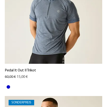
Pedal It Out II Trikot
Standardpreis
Sale-Preis
60,00 €
15,00 €
SONDERPREIS