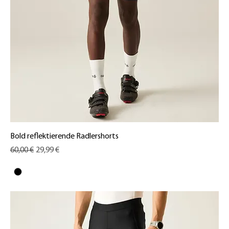
Bold reflektierende Radlershorts
Standardpreis
Sale-Preis
60,00 €
29,99 €