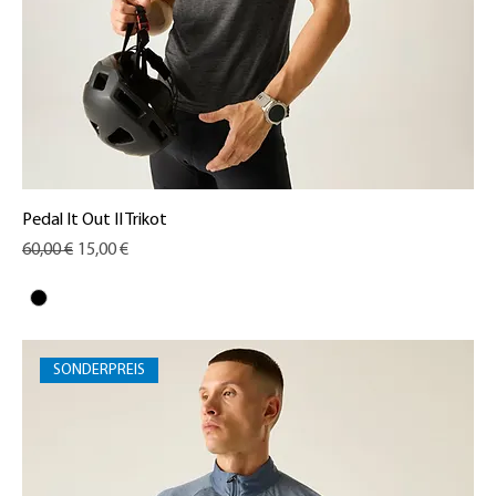
Pedal It Out II Trikot
Standardpreis
Sale-Preis
60,00 €
15,00 €
SONDERPREIS