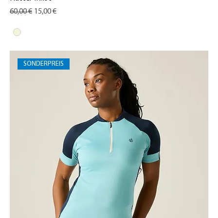
Standardpreis
Sale-Preis
60,00 €
15,00 €
SONDERPREIS