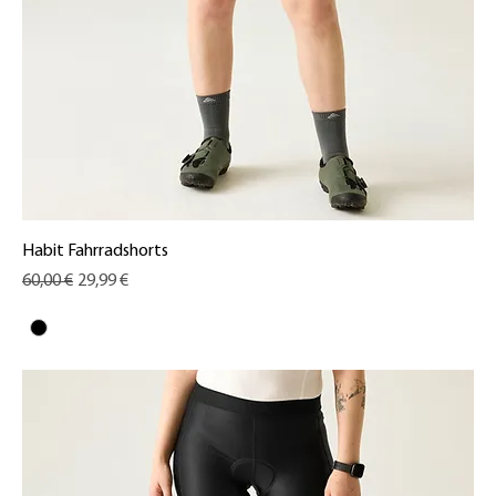
Habit Fahrradshorts
Standardpreis
Sale-Preis
60,00 €
29,99 €