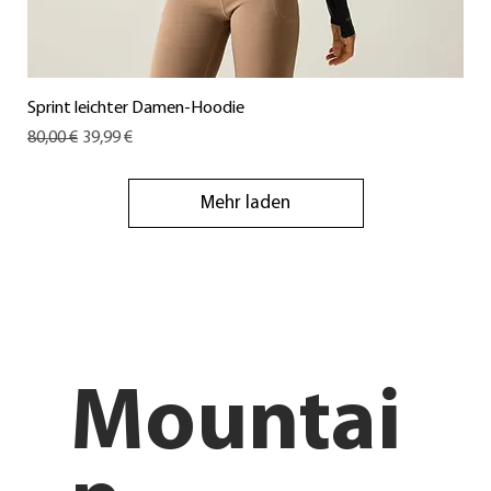
Sprint leichter Damen-Hoodie
Standardpreis
Sale-Preis
80,00 €
39,99 €
Mehr laden
Mountai