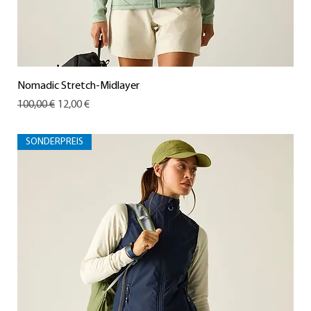
Nomadic Stretch-Midlayer
Standardpreis
Sale-Preis
100,00 €
12,00 €
SONDERPREIS