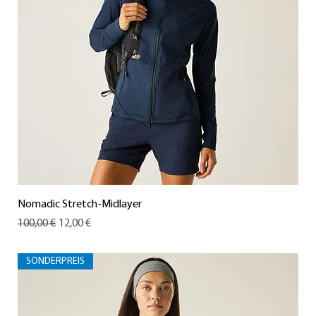
Nomadic Stretch-Midlayer
Standardpreis
Sale-Preis
100,00 €
12,00 €
SONDERPREIS