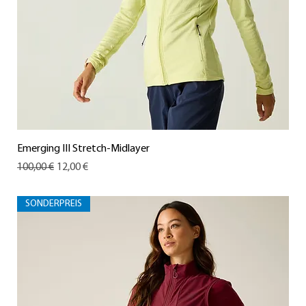
Emerging III Stretch-Midlayer
Standardpreis
Sale-Preis
100,00 €
12,00 €
SONDERPREIS