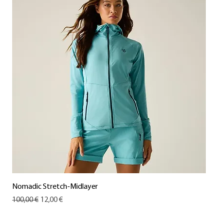
Nomadic Stretch-Midlayer
Standardpreis
Sale-Preis
100,00 €
12,00 €