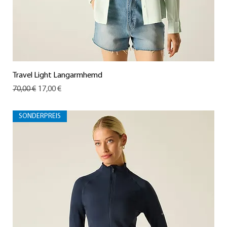
Travel Light Langarmhemd
Standardpreis
Sale-Preis
70,00 €
17,00 €
SONDERPREIS