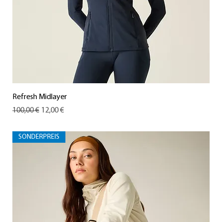
Refresh Midlayer
Standardpreis
Sale-Preis
100,00 €
12,00 €
SONDERPREIS