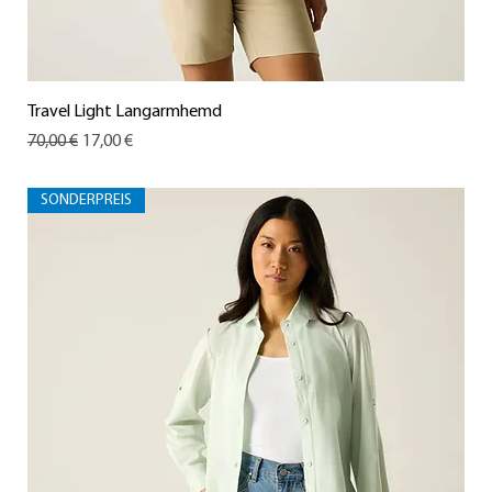
Travel Light Langarmhemd
Standardpreis
Sale-Preis
70,00 €
17,00 €
SONDERPREIS