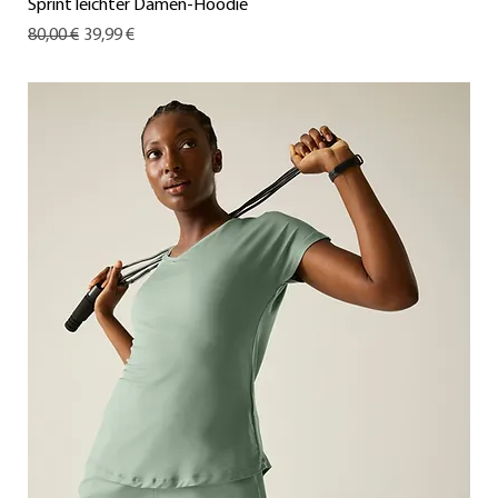
Sprint leichter Damen-Hoodie
Standardpreis
Sale-Preis
80,00 €
39,99 €