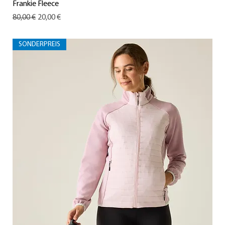
Frankie Fleece
Standardpreis
Sale-Preis
80,00 €
20,00 €
SONDERPREIS