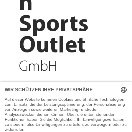
n
Sports
Outlet
GmbH
Adresse
Reichenberger Str. 1
84130 Dingolfing
Telefon