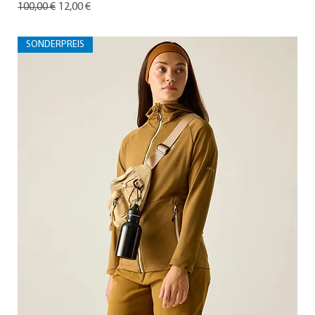
Standardpreis
Sale-Preis
100,00 €
12,00 €
SONDERPREIS