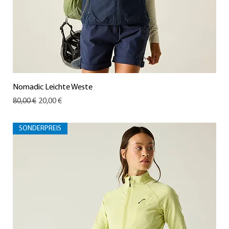
Nomadic Leichte Weste
Standardpreis
Sale-Preis
80,00 €
20,00 €
SONDERPREIS