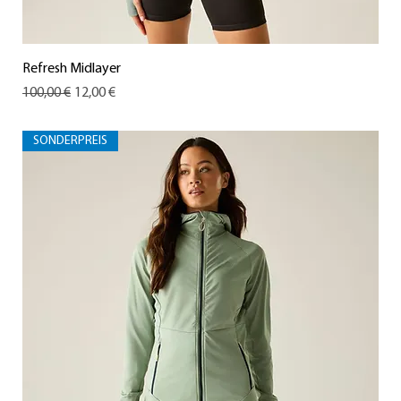
Refresh Midlayer
Standardpreis
Sale-Preis
100,00 €
12,00 €
SONDERPREIS