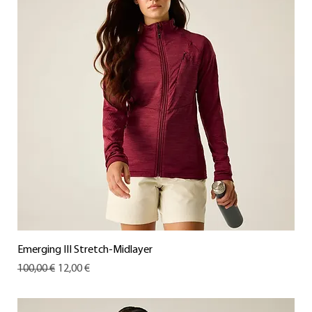
Emerging III Stretch-Midlayer
Standardpreis
Sale-Preis
100,00 €
12,00 €