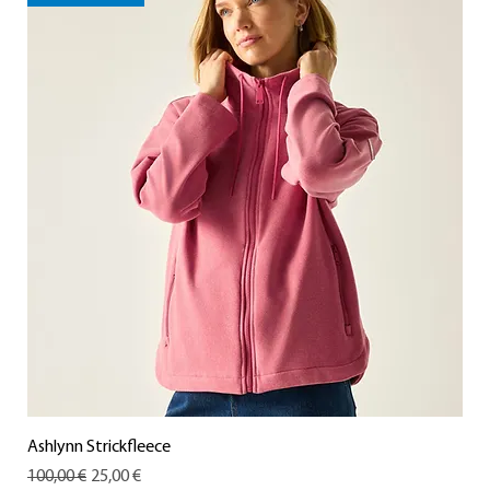
Ashlynn Strickfleece
Standardpreis
Sale-Preis
100,00 €
25,00 €