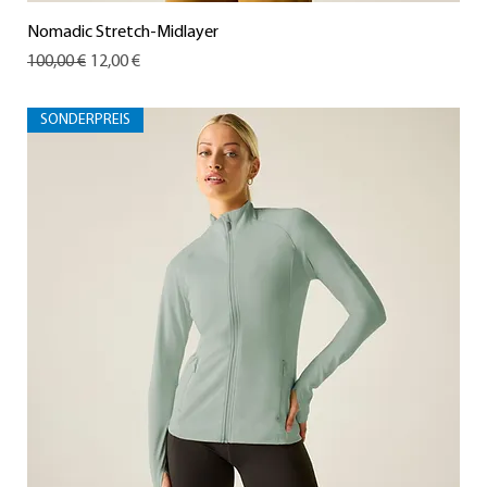
Nomadic Stretch-Midlayer
Standardpreis
Sale-Preis
100,00 €
12,00 €
SONDERPREIS