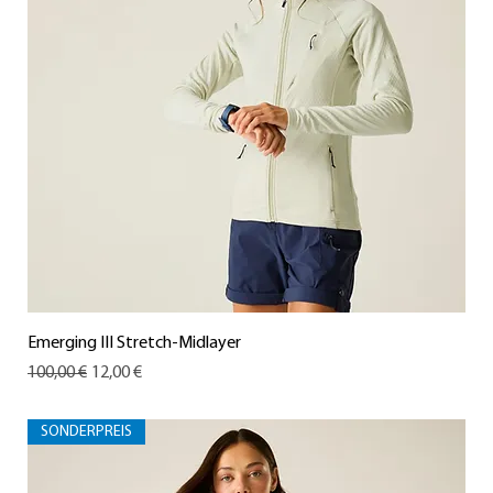
Emerging III Stretch-Midlayer
Standardpreis
Sale-Preis
100,00 €
12,00 €
SONDERPREIS