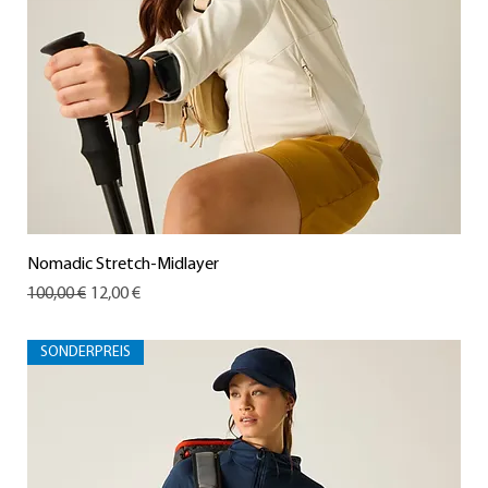
Nomadic Stretch-Midlayer
Standardpreis
Sale-Preis
100,00 €
12,00 €
SONDERPREIS