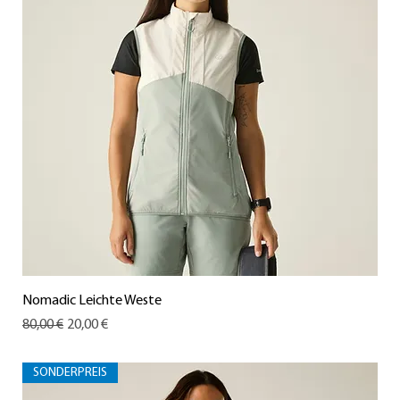
Nomadic Leichte Weste
Standardpreis
Sale-Preis
80,00 €
20,00 €
SONDERPREIS