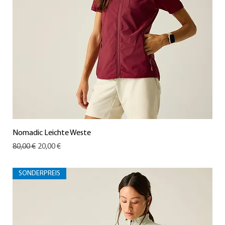
Nomadic Leichte Weste
Standardpreis
Sale-Preis
80,00 €
20,00 €
SONDERPREIS