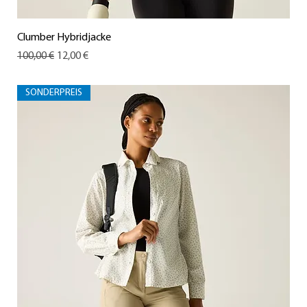
Clumber Hybridjacke
Standardpreis
Sale-Preis
100,00 €
12,00 €
SONDERPREIS