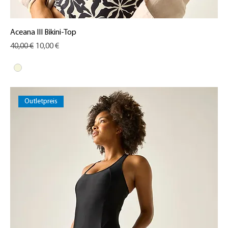
Aceana III Bikini-Top
Standardpreis
Sale-Preis
40,00 €
10,00 €
Outletpreis