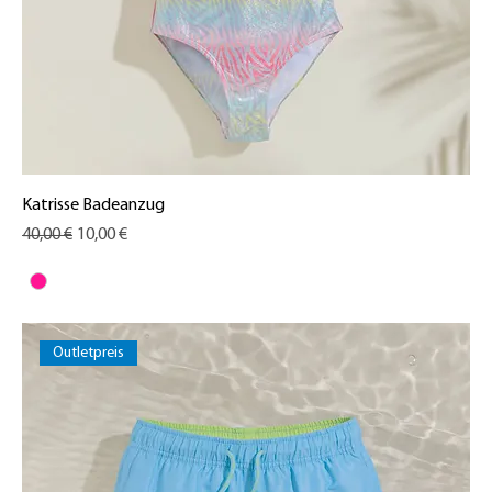
Katrisse Badeanzug
Standardpreis
Sale-Preis
40,00 €
10,00 €
Outletpreis