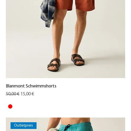
Blanmont Schwimmshorts
Standardpreis
Sale-Preis
50,00 €
15,00 €
Outletpreis