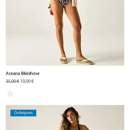
Aceana Bikinihose
Standardpreis
Sale-Preis
35,00 €
10,00 €
Outletpreis