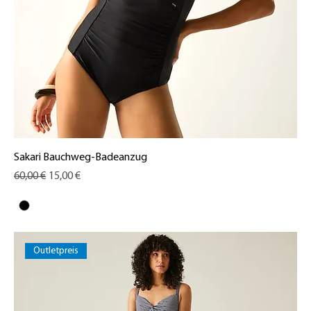
Sakari Bauchweg-Badeanzug
Standardpreis
Sale-Preis
60,00 €
15,00 €
Outletpreis