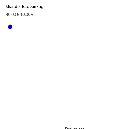
Skander Badeanzug
Standardpreis
Sale-Preis
40,00 €
10,00 €