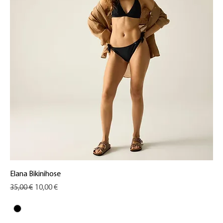
Elana Bikinihose
Standardpreis
Sale-Preis
35,00 €
10,00 €