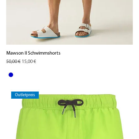
Mawson II Schwimmshorts
Standardpreis
Sale-Preis
50,00 €
15,00 €
Outletpreis