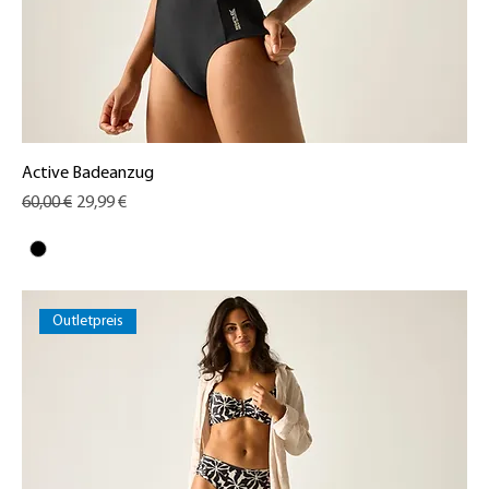
Active Badeanzug
Standardpreis
Sale-Preis
60,00 €
29,99 €
Outletpreis