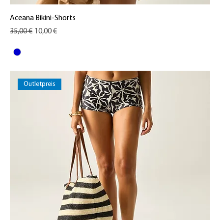
Aceana Bikini-Shorts
Standardpreis
Sale-Preis
35,00 €
10,00 €
Outletpreis