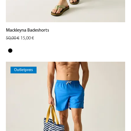
Mackleyna Badeshorts
Standardpreis
Sale-Preis
50,00 €
15,00 €
Outletpreis