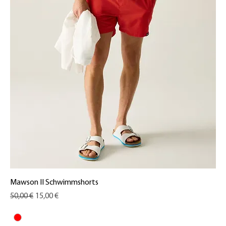
Mawson II Schwimmshorts
Standardpreis
Sale-Preis
50,00 €
15,00 €