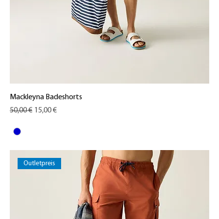
Mackleyna Badeshorts
Standardpreis
Sale-Preis
50,00 €
15,00 €
Outletpreis