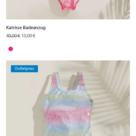
Katrisse Badeanzug
Standardpreis
Sale-Preis
40,00 €
10,00 €
Outletpreis