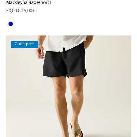
Mackleyna Badeshorts
Standardpreis
Sale-Preis
50,00 €
15,00 €
Outletpreis