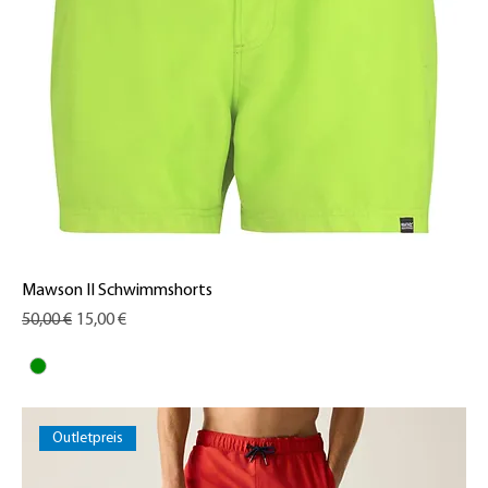
Mawson II Schwimmshorts
Standardpreis
Sale-Preis
50,00 €
15,00 €
Outletpreis