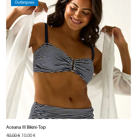
Outletpreis
Aceana III Bikini-Top
Standardpreis
Sale-Preis
40,00 €
10,00 €