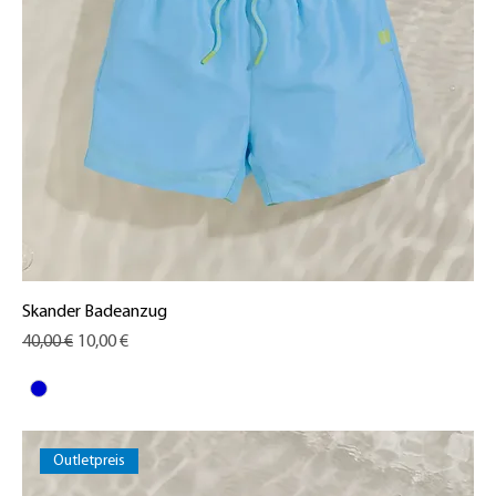
Skander Badeanzug
Standardpreis
Sale-Preis
40,00 €
10,00 €
Outletpreis