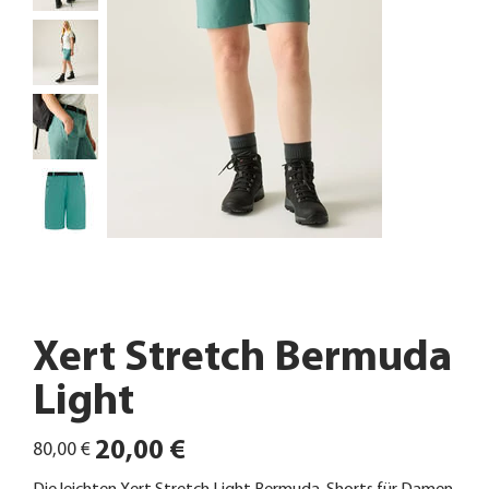
Xert Stretch Bermuda
Light
Ursprünglicher
Angebotspreis
20,00 €
80,00 €
Preis