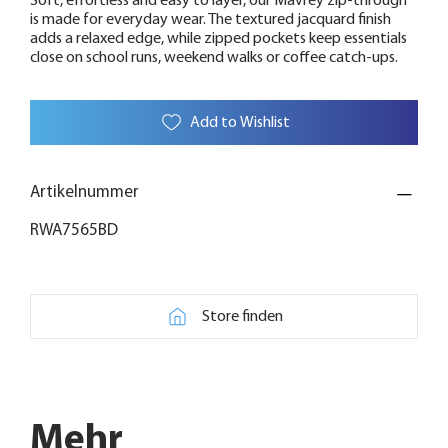
Soft, effortless and easy to layer, our Mavrey zip-through
is made for everyday wear. The textured jacquard finish
adds a relaxed edge, while zipped pockets keep essentials
close on school runs, weekend walks or coffee catch-ups.
Add to Wishlist
Artikelnummer
RWA7565BD
Store finden
Mehr