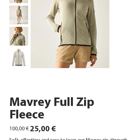
Mavrey Full Zip
Fleece
Ursprünglicher
Angebotspreis
25,00 €
100,00 €
Preis