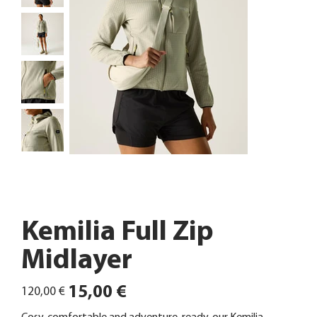
Kemilia Full Zip
Midlayer
Ursprünglicher
Angebotspreis
15,00 €
120,00 €
Preis