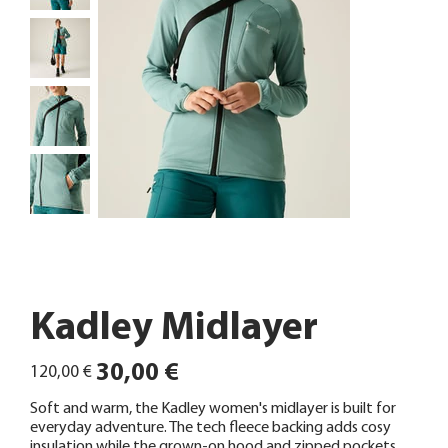
Kadley Midlayer
Ursprünglicher
Angebotspreis
30,00 €
120,00 €
Preis
Soft and warm, the Kadley women's midlayer is built for
everyday adventure. The tech fleece backing adds cosy
insulation while the grown-on hood and zipped pockets