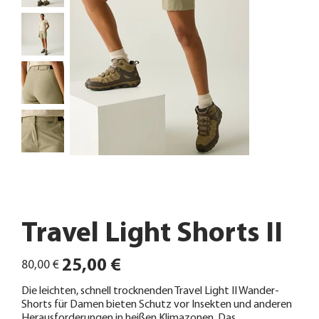
Travel Light Shorts II
Ursprünglicher
Angebotspreis
25,00 €
80,00 €
Preis
Die leichten, schnell trocknenden Travel Light II Wander-
Shorts für Damen bieten Schutz vor Insekten und anderen
Herausforderungen in heißen Klimazonen. Das