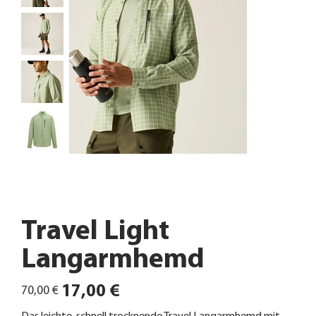
Travel Light
Langarmhemd
Ursprünglicher
Angebotspreis
17,00 €
70,00 €
Preis