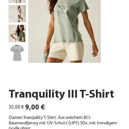
Tranquility III T-Shirt
Ursprünglicher
Angebotspreis
9,00 €
35,00 €
Preis
Damen Tranquility T-Shirt. Aus weichem BCI-
Baumwolljersey mit UV-Schutz (UPF) 50+, mit trendigem
Grafik-Print.