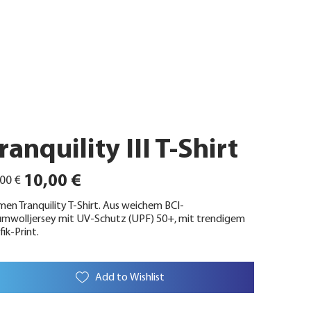
ranquility III T-Shirt
ünglicher
Angebotspreis
10,00 €
00 €
en Tranquility T-Shirt. Aus weichem BCI-
mwolljersey mit UV-Schutz (UPF) 50+, mit trendigem
fik-Print.
Add to Wishlist