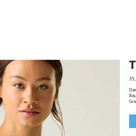
T
Urspr
35,
Preis
Dam
Bau
Gra