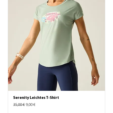
Serenity Leichtes T-Shirt
Standardpreis
Sale-Preis
35,00 €
9,00 €