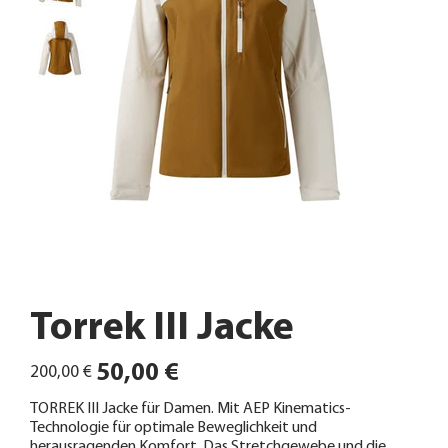
Torrek III Jacke
Ursprünglicher
Angebotspreis
50,00 €
200,00 €
Preis
TORREK III Jacke für Damen. Mit AEP Kinematics-
Technologie für optimale Beweglichkeit und
herausragenden Komfort. Das Stretchgewebe und die