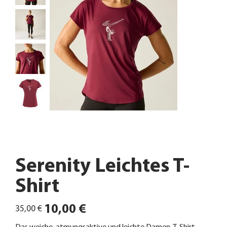
Serenity Leichtes T-
Shirt
Ursprünglicher
Angebotspreis
10,00 €
35,00 €
Preis