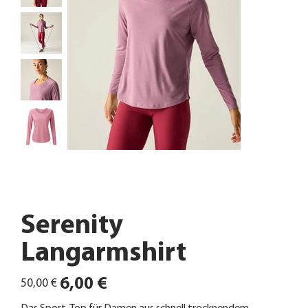
Serenity
Langarmshirt
Ursprünglicher
Angebotspreis
6,00 €
50,00 €
Preis