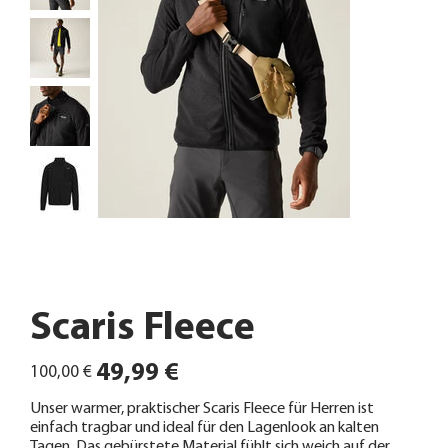
Scaris Fleece
Ursprünglicher
Angebotspreis
49,99 €
100,00 €
Preis
Unser warmer, praktischer Scaris Fleece für Herren ist
einfach tragbar und ideal für den Lagenlook an kalten
Tagen. Das gebürstete Material fühlt sich weich auf der