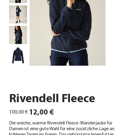
Rivendell Fleece
Ursprünglicher
Angebotspreis
12,00 €
100,00 €
Preis
Die weiche, warme Rivendell Fleece-Wanderjacke für
Damen ist eine gute Wahl für eine zusätzliche Lage an
kühleren Tagen im Freien. Das gebürstete Innenfutter