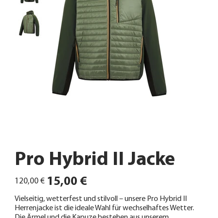
Pro Hybrid II Jacke
Ursprünglicher
Angebotspreis
15,00 €
120,00 €
Preis
Vielseitig, wetterfest und stilvoll – unsere Pro Hybrid II
Herrenjacke ist die ideale Wahl für wechselhaftes Wetter.
Die Ärmel und die Kapuze bestehen aus unserem