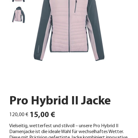
Pro Hybrid II Jacke
Ursprünglicher
Angebotspreis
15,00 €
120,00 €
Preis
Vielseitig, wetterfest und stilvoll – unsere Pro Hybrid II
Damenjacke ist die ideale Wahl für wechselhaftes Wetter.
Diese mit Präzision gefertigte Jacke kombiniert innovative