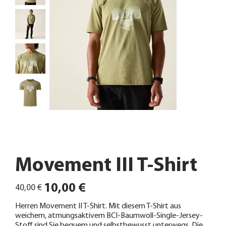
Movement III T-Shirt
Ursprünglicher
Angebotspreis
10,00 €
40,00 €
Preis
Herren Movement II T-Shirt. Mit diesem T-Shirt aus
weichem, atmungsaktivem BCI-Baumwoll-Single-Jersey-
Stoff sind Sie bequem und selbstbewusst unterwegs. Die