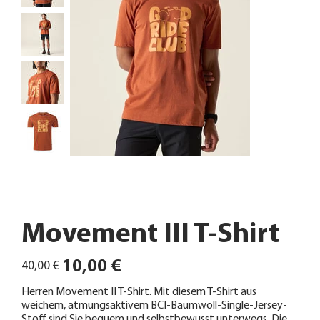
Movement III T-Shirt
Ursprünglicher
Angebotspreis
10,00 €
40,00 €
Preis
Herren Movement II T-Shirt. Mit diesem T-Shirt aus
weichem, atmungsaktivem BCI-Baumwoll-Single-Jersey-
Stoff sind Sie bequem und selbstbewusst unterwegs. Die