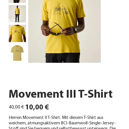
Movement III T-Shirt
Ursprünglicher
Angebotspreis
10,00 €
40,00 €
Preis
Herren Movement II T-Shirt. Mit diesem T-Shirt aus
weichem, atmungsaktivem BCI-Baumwoll-Single-Jersey-
Stoff sind Sie bequem und selbstbewusst unterwegs. Die