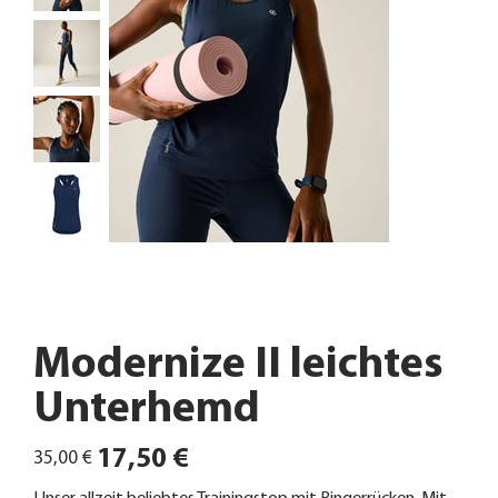
Modernize II leichtes
Unterhemd
Ursprünglicher
Angebotspreis
17,50 €
35,00 €
Preis