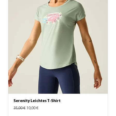
Serenity Leichtes T-Shirt
Standardpreis
Sale-Preis
35,00 €
10,00 €