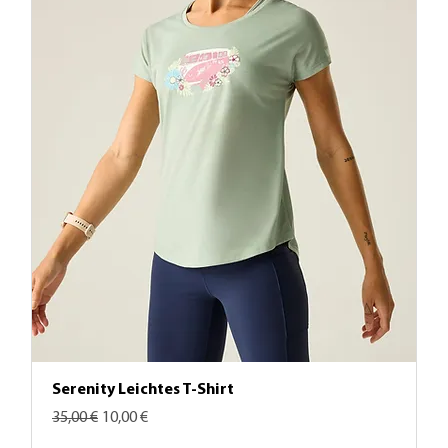
Serenity Leichtes T-Shirt
Standardpreis
Sale-Preis
35,00 €
10,00 €