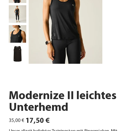
Modernize II leichtes
Unterhemd
Ursprünglicher
Angebotspreis
17,50 €
35,00 €
Preis