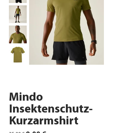
Mindo
Insektenschutz-
Kurzarmshirt
Ursprünglicher
Angebotspreis