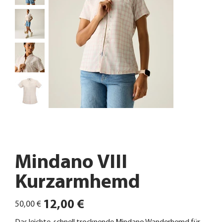
Mindano VIII
Kurzarmhemd
Ursprünglicher
Angebotspreis
12,00 €
50,00 €
Preis