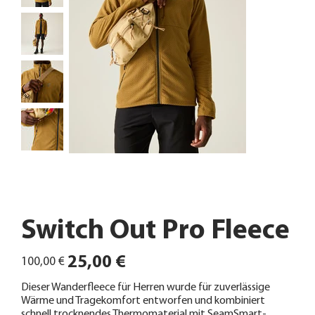
Switch Out Pro Fleece
Ursprünglicher
Angebotspreis
25,00 €
100,00 €
Preis
Dieser Wanderfleece für Herren wurde für zuverlässige
Wärme und Tragekomfort entworfen und kombiniert
schnell trocknendes Thermomaterial mit SeamSmart-