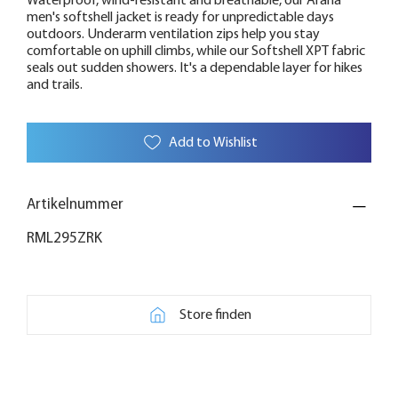
Waterproof, wind-resistant and breathable, our Arana
men's softshell jacket is ready for unpredictable days
outdoors. Underarm ventilation zips help you stay
comfortable on uphill climbs, while our Softshell XPT fabric
seals out sudden showers. It's a dependable layer for hikes
and trails.
Add to Wishlist
Artikelnummer
RML295ZRK
Store finden