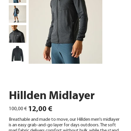
Hillden Midlayer
Ursprünglicher
Angebotspreis
12,00 €
100,00 €
Preis
Breathable and made to move, our Hillden men's midlayer
is an easy grab-and-go layer for days outdoors. The soft
marl fabric delivers comfort without bulk, while the stand