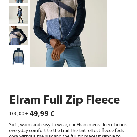
Elram Full Zip Fleece
Ursprünglicher
Angebotspreis
49,99 €
100,00 €
Preis
Soft, warm and easy to wear, our Elram men's fleece brings
everyday comfort to the trail. The knit-effect fleece feels
cosy without the bulk and the full zip makes it simple to