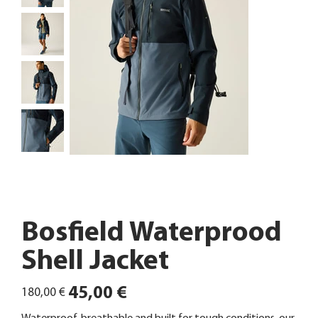
Bosfield Waterprood
Shell Jacket
Ursprünglicher
Angebotspreis
45,00 €
180,00 €
Preis