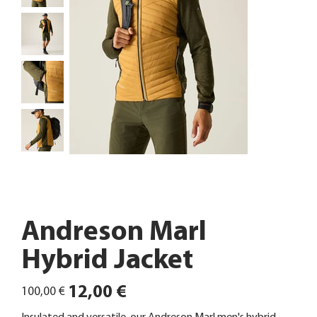
Andreson Marl
Hybrid Jacket
Ursprünglicher
Angebotspreis
12,00 €
100,00 €
Preis