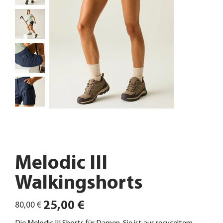
Melodic III
Walkingshorts
Ursprünglicher
Angebotspreis
25,00 €
80,00 €
Preis