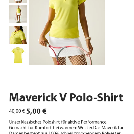
Maverick V Polo-Shirt
Ursprünglicher
Angebotspreis
5,00 €
40,00 €
Preis
Unser klassisches Poloshirt für aktive Performance.
Gemacht für Komfort bei warmem Wetter.Das Maverik für
Damen besteht aus 100% schnell trocknendem Polyester