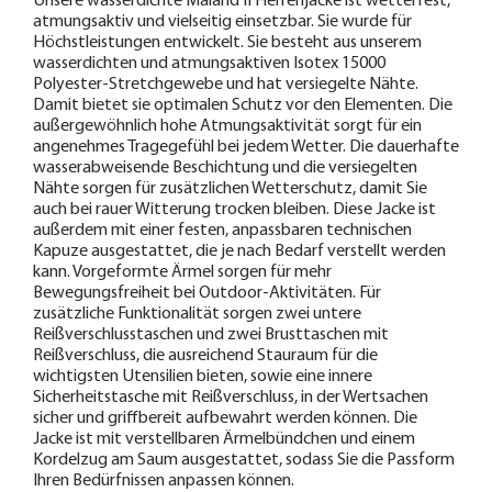
Unsere wasserdichte Maland II Herrenjacke ist wetterfest,
atmungsaktiv und vielseitig einsetzbar. Sie wurde für
Höchstleistungen entwickelt. Sie besteht aus unserem
wasserdichten und atmungsaktiven Isotex 15000
Polyester-Stretchgewebe und hat versiegelte Nähte.
Damit bietet sie optimalen Schutz vor den Elementen. Die
außergewöhnlich hohe Atmungsaktivität sorgt für ein
angenehmes Tragegefühl bei jedem Wetter. Die dauerhafte
wasserabweisende Beschichtung und die versiegelten
Nähte sorgen für zusätzlichen Wetterschutz, damit Sie
auch bei rauer Witterung trocken bleiben. Diese Jacke ist
außerdem mit einer festen, anpassbaren technischen
Kapuze ausgestattet, die je nach Bedarf verstellt werden
kann. Vorgeformte Ärmel sorgen für mehr
Bewegungsfreiheit bei Outdoor-Aktivitäten. Für
zusätzliche Funktionalität sorgen zwei untere
Reißverschlusstaschen und zwei Brusttaschen mit
Reißverschluss, die ausreichend Stauraum für die
wichtigsten Utensilien bieten, sowie eine innere
Sicherheitstasche mit Reißverschluss, in der Wertsachen
sicher und griffbereit aufbewahrt werden können. Die
Jacke ist mit verstellbaren Ärmelbündchen und einem
Kordelzug am Saum ausgestattet, sodass Sie die Passform
Ihren Bedürfnissen anpassen können.