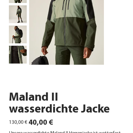
Maland II
wasserdichte Jacke
Ursprünglicher
Angebotspreis
40,00 €
130,00 €
Preis