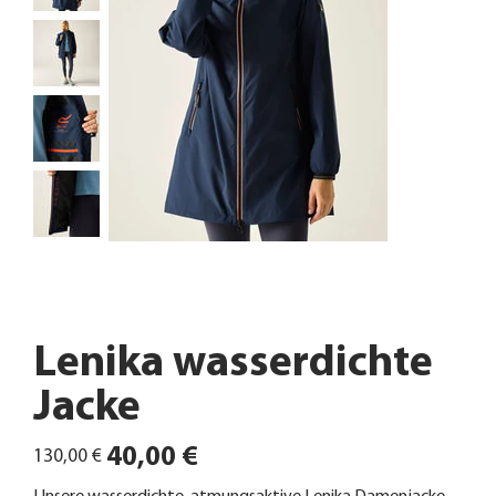
Lenika wasserdichte
Jacke
Ursprünglicher
Angebotspreis
40,00 €
130,00 €
Preis