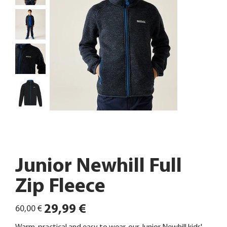
Junior Newhill Full
Zip Fleece
Ursprünglicher
Angebotspreis
29,99 €
60,00 €
Preis