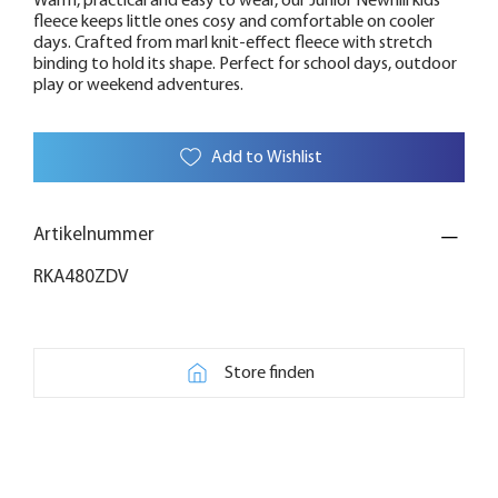
Warm, practical and easy to wear, our Junior Newhill kids'
fleece keeps little ones cosy and comfortable on cooler
days. Crafted from marl knit-effect fleece with stretch
binding to hold its shape. Perfect for school days, outdoor
play or weekend adventures.
Add to Wishlist
Artikelnummer
RKA480ZDV
Store finden