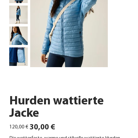
Hurden wattierte
Jacke
Ursprünglicher
Angebotspreis
30,00 €
120,00 €
Preis