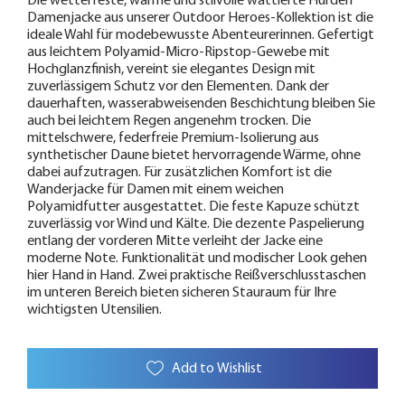
Die wetterfeste, warme und stilvolle wattierte Hurden
Damenjacke aus unserer Outdoor Heroes-Kollektion ist die
ideale Wahl für modebewusste Abenteurerinnen. Gefertigt
aus leichtem Polyamid-Micro-Ripstop-Gewebe mit
Hochglanzfinish, vereint sie elegantes Design mit
zuverlässigem Schutz vor den Elementen. Dank der
dauerhaften, wasserabweisenden Beschichtung bleiben Sie
auch bei leichtem Regen angenehm trocken. Die
mittelschwere, federfreie Premium-Isolierung aus
synthetischer Daune bietet hervorragende Wärme, ohne
dabei aufzutragen. Für zusätzlichen Komfort ist die
Wanderjacke für Damen mit einem weichen
Polyamidfutter ausgestattet. Die feste Kapuze schützt
zuverlässig vor Wind und Kälte. Die dezente Paspelierung
entlang der vorderen Mitte verleiht der Jacke eine
moderne Note. Funktionalität und modischer Look gehen
hier Hand in Hand. Zwei praktische Reißverschlusstaschen
im unteren Bereich bieten sicheren Stauraum für Ihre
wichtigsten Utensilien.
Add to Wishlist