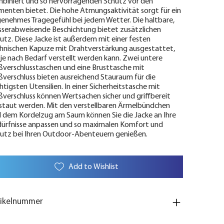
biniert und so hervorragenden Schutz vor den
menten bietet. Die hohe Atmungsaktivität sorgt für ein
enehmes Tragegefühl bei jedem Wetter. Die haltbare,
serabweisende Beschichtung bietet zusätzlichen
utz. Diese Jacke ist außerdem mit einer festen
hnischen Kapuze mit Drahtverstärkung ausgestattet,
 je nach Bedarf verstellt werden kann. Zwei untere
ßverschlusstaschen und eine Brusttasche mit
ßverschluss bieten ausreichend Stauraum für die
htigsten Utensilien. In einer Sicherheitstasche mit
ßverschluss können Wertsachen sicher und griffbereit
staut werden. Mit den verstellbaren Ärmelbündchen
 dem Kordelzug am Saum können Sie die Jacke an Ihre
ürfnisse anpassen und so maximalen Komfort und
utz bei Ihren Outdoor-Abenteuern genießen.
Add to Wishlist
tikelnummer