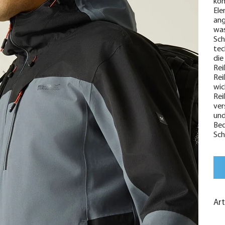
kom
Ele
ang
was
Sch
tec
die
Rei
Rei
wic
Rei
ver
und
Bed
Sch
Ar