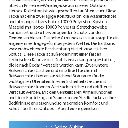
Die wetterfeste, atmungsaktive und vielseitige Highton
Stretch IV Herren-Wanderjacke aus unserer Outdoor
Heroes-Kollektion ist wie geschaffen für Abenteuer. Diese
Jacke hat eine zweilagige Konstruktion, die wasserdichtes
und atmungsaktives Isotex 10000 Polyester-Ripstop-
Material mit Isotex 10000 Polyester-Stretchgewebe
kombiniert und so hervorragenden Schutz vor den
Elementen bietet. Die hohe Atmungsaktivität sorgt für ein
angenehmes Tragegefühl bei jedem Wetter. Die haltbare,
wasserabweisende Beschichtung bietet zusätzlichen
Schutz. Diese Jacke ist außerdem mit einer festen
technischen Kapuze mit Drahtverstärkung ausgestattet,
die je nach Bedarf verstellt werden kann. Zwei untere
Reißverschlusstaschen und eine Brusttasche mit
Reißverschluss bieten ausreichend Stauraum für die
wichtigsten Utensilien. In einer Sicherheitstasche mit
Reißverschluss können Wertsachen sicher und griffbereit
verstaut werden. Mit den verstellbaren Ärmelbündchen
und dem Kordelzug am Saum können Sie die Jacke an Ihre
Bedürfnisse anpassen und so maximalen Komfort und
Schutz bei Ihren Outdoor-Abenteuern genießen.
Add to Wishlist