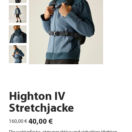
Highton IV
Stretchjacke
Ursprünglicher
Angebotspreis
40,00 €
160,00 €
Preis