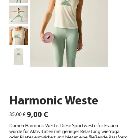
Harmonic Weste
Ursprünglicher
Angebotspreis
9,00 €
35,00 €
Preis
Damen Harmonic Weste. Diese Sportweste für Frauen
wurde für Aktivitäten mit geringer Belastung wie Yoga
oder Pilates entwickelt und bietet eine fließende Passform