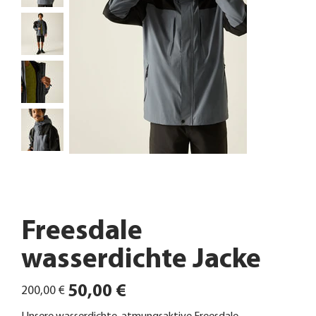
Freesdale
wasserdichte Jacke
Ursprünglicher
Angebotspreis
50,00 €
200,00 €
Preis