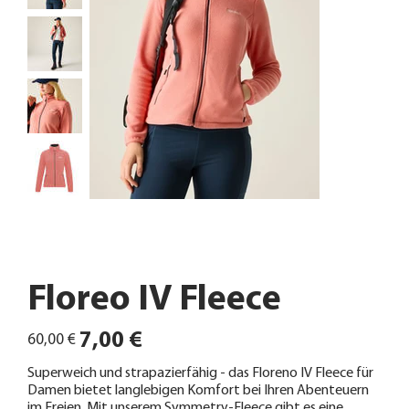
Floreo IV Fleece
Ursprünglicher
Angebotspreis
7,00 €
60,00 €
Preis
Superweich und strapazierfähig - das Floreno IV Fleece für
Damen bietet langlebigen Komfort bei Ihren Abenteuern
im Freien. Mit unserem Symmetry-Fleece gibt es eine