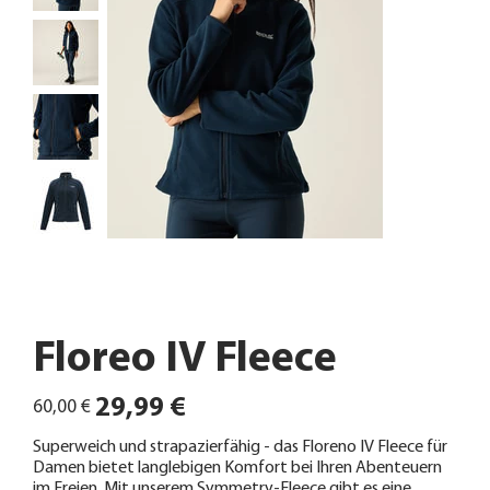
Floreo IV Fleece
Ursprünglicher
Angebotspreis
29,99 €
60,00 €
Preis
Superweich und strapazierfähig - das Floreno IV Fleece für
Damen bietet langlebigen Komfort bei Ihren Abenteuern
im Freien. Mit unserem Symmetry-Fleece gibt es eine