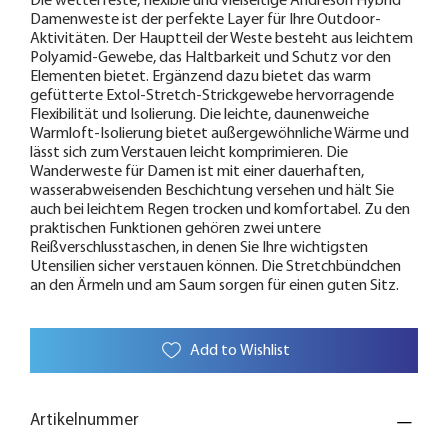
Die wetterfeste, flexible und vielseitige Andreson Hybrid
Damenweste ist der perfekte Layer für Ihre Outdoor-
Aktivitäten. Der Hauptteil der Weste besteht aus leichtem
Polyamid-Gewebe, das Haltbarkeit und Schutz vor den
Elementen bietet. Ergänzend dazu bietet das warm
gefütterte Extol-Stretch-Strickgewebe hervorragende
Flexibilität und Isolierung. Die leichte, daunenweiche
Warmloft-Isolierung bietet außergewöhnliche Wärme und
lässt sich zum Verstauen leicht komprimieren. Die
Wanderweste für Damen ist mit einer dauerhaften,
wasserabweisenden Beschichtung versehen und hält Sie
auch bei leichtem Regen trocken und komfortabel. Zu den
praktischen Funktionen gehören zwei untere
Reißverschlusstaschen, in denen Sie Ihre wichtigsten
Utensilien sicher verstauen können. Die Stretchbündchen
an den Ärmeln und am Saum sorgen für einen guten Sitz.
Add to Wishlist
Artikelnummer