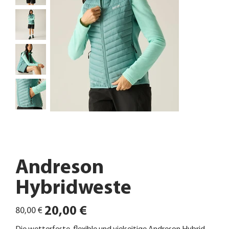
Andreson
Hybridweste
Ursprünglicher
Angebotspreis
20,00 €
80,00 €
Preis