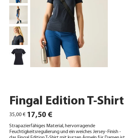
Fingal Edition T-Shirt
Ursprünglicher
Angebotspreis
17,50 €
35,00 €
Preis
Strapazierfähiges Material, hervorragende
Feuchtigkeitsregulierung und ein weiches Jersey-Finish -
das Fingal Edition T-Shirt mit kurzen Ärmeln für Damen ist