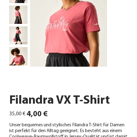
Filandra VX T-Shirt
Ursprünglicher
Angebotspreis
4,00 €
35,00 €
Preis
Unser bequemes und stylisches Filandra T-Shirt für Damen
ist perfekt für den Alltag geeignet. Es besteht aus einem
Coolweave-Baumwollstoff in Jersey-Qualität und ist damit