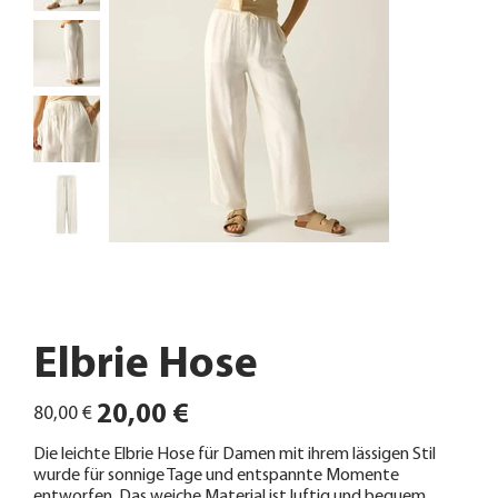
Elbrie Hose
Ursprünglicher
Angebotspreis
20,00 €
80,00 €
Preis
Die leichte Elbrie Hose für Damen mit ihrem lässigen Stil
wurde für sonnige Tage und entspannte Momente
entworfen. Das weiche Material ist luftig und bequem,