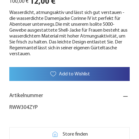
12,00 €
100,00 €
Preis
Wasserdicht, atmungsaktiv und lässt sich gut verstauen -
die wasserdichte Damenjacke Corinne IV ist perfekt für
Abenteuer unterwegs.Die mit unserem Isolite 5000-
Gewebe ausgestattete Shell-Jacke für Frauen besteht aus
wasserdichtem Material mit hoher Atmungsaktivität, um
Sie frisch zu halten. Das leichte Design entlastet Sie. Der
Regenmantel lässt sich in seiner eigenen Gürteltasche
verstauen.
Add to Wishlist
Artikelnummer
RWW304ZYP
Store finden