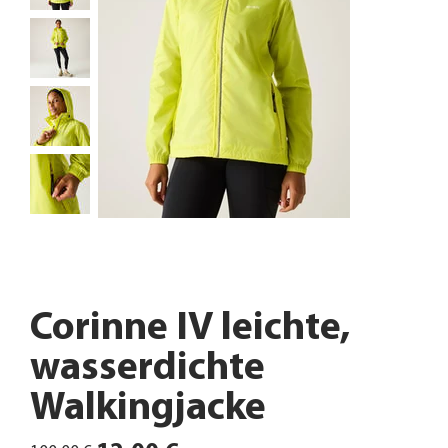
Corinne IV leichte,
wasserdichte
Walkingjacke
Ursprünglicher
Angebotspreis