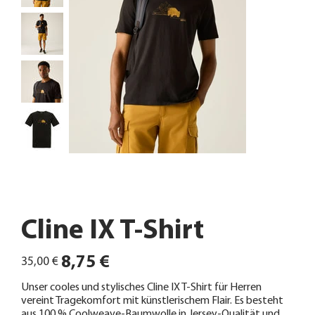
Cline IX T-Shirt
Ursprünglicher
Angebotspreis
8,75 €
35,00 €
Preis
Unser cooles und stylisches Cline IX T-Shirt für Herren
vereint Tragekomfort mit künstlerischem Flair. Es besteht
aus 100 % Coolweave-Baumwolle in Jersey-Qualität und