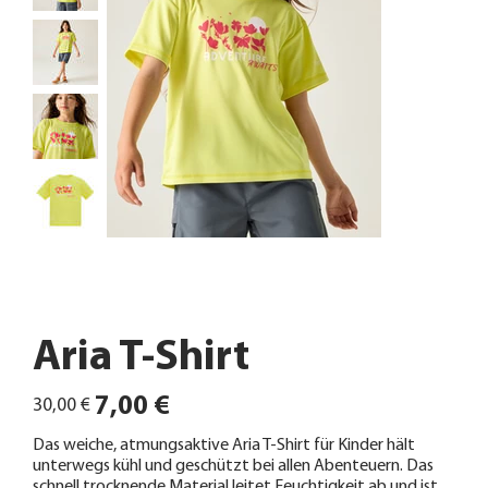
Aria T-Shirt
Ursprünglicher
Angebotspreis
7,00 €
30,00 €
Preis
Das weiche, atmungsaktive Aria T-Shirt für Kinder hält
unterwegs kühl und geschützt bei allen Abenteuern. Das
schnell trocknende Material leitet Feuchtigkeit ab und ist